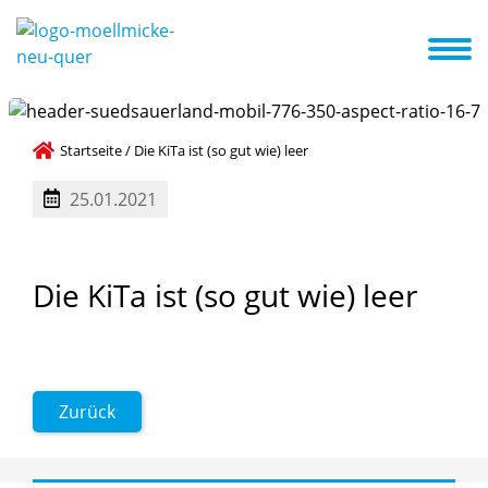
d wir
Aktuelles
Termine
Erste Schritte in die Kita
KiTa ABC
Kennenlernen und Eingewöhnung
Startseite
/
Die KiTa ist (so gut wie) leer
25.01.2021
Die
KiTa
ist
(so
gut
wie)
leer
Zurück