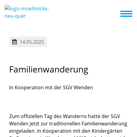
d wir
Aktuelles
Termine
Erste Schritte in die Kita
KiTa ABC
Kennenlernen und Eingewöhnung
14.05.2025
Familienwanderung
In Kooperation mit der SGV Wenden
Zum offiziellen Tag des Wanderns hatte der SGV
Wenden jetzt zur traditionellen Familienwanderung
eingeladen. In Kooperation mit den Kindergärten