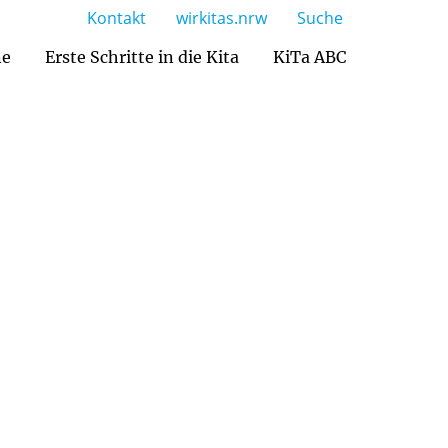
Kontakt
wirkitas.nrw
Suche
ne
Erste Schritte in die Kita
KiTa ABC
Kennenlernen und Eingewöhnung